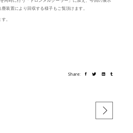
程を同時に行う「トロンメルクーラー」に加え、今回の展示
集塵装置により回収する様子もご覧頂けます。
ます。
Share: