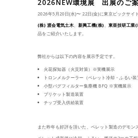
2026NEW環境展 出展のご
2026年5月20日(水)〜 22日(金)に東京ビック
(株) 渡会電気土木
、
新興工機(株)
、
東亜技研工業(
品をご紹介いたします。
弊社からは以下の内容を展示予定です。
火花探知器（火災対策）※実機展示
トロンメルクーラー（ペレット冷却・ふるい装
小型バグフィルター集塵機 BFQ ※実機展示
ブリケット製造装置
チップ受入供給装置
また昨年も好評を頂いた、ペレット製造のデモン