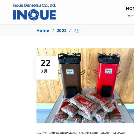
HO
ホー
Home
/
2022
/
7月
22
7月
by
井上電設株式会社
社内行事
,
全体
,
その他