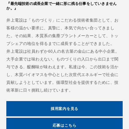
『最先端技術の成長企業で一緒に形に残る仕事をしていきません
か。』
井上電設は「ものづくり」にこだわる技術者集団として、お
客様の温かい要求に、真摯に、本気で向かい合ってきまし
た。その結果、木質系の集塵プラントメーカーとして、トッ
プシェアの地位を得るまでに成長することができました。
井上電設は社員わずか60人の名古屋の金山にある中小企業。
大手企業では味わえない、ものづくりの入口から出口まで関
与できる、醍醐味が味わえます。私達は今、この技術を活か
し、木質バイオマスを中心とした次世代エネルギーで社会に
貢献しようとしています。循環型社会を提供するために、技
術革新に日々挑戦し続けています。
採用案内を見る
応募はこちら