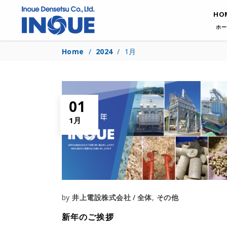
HO
ホー
Home
/
2024
/
1月
01
1月
by
井上電設株式会社
全体
,
その他
新年のご挨拶