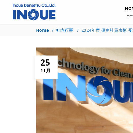
HO
ホー
Home
/
社内行事
/
2024年度 優良社員表彰 
25
11月