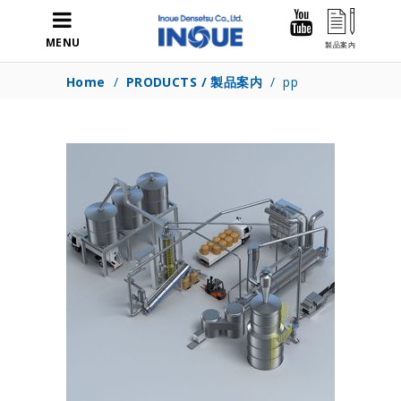
MENU
Home
/
PRODUCTS / 製品案内
/
pp