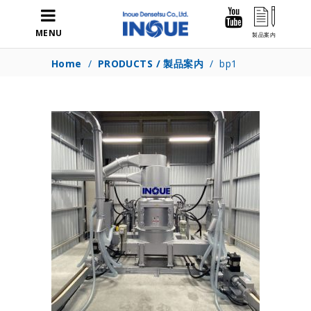
MENU
Home
/
PRODUCTS / 製品案内
/
bp1