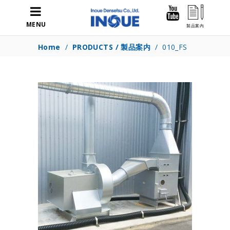
MENU
Home
/
PRODUCTS / 製品案内
/
010_FS