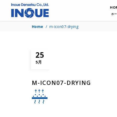
HO
ホー
Home
/
m-icon07-drying
25
5月
M-ICON07-DRYING