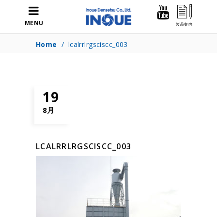
MENU
Home
/
lcalrrlrgsciscc_003
19
8月
LCALRRLRGSCISCC_003