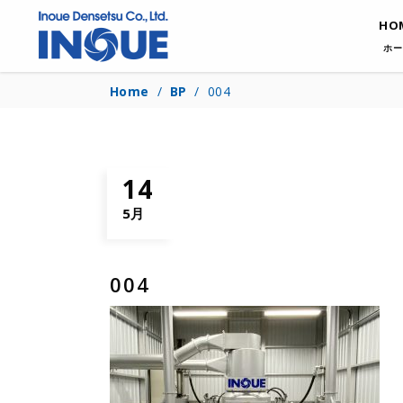
HO
ホー
Home
/
BP
/
004
14
5月
004