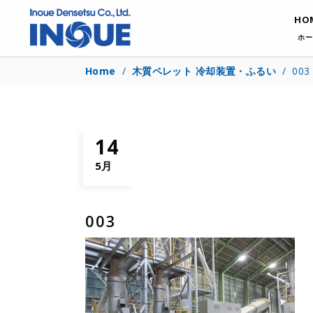
HO
ホー
Home
/
木質ペレット 冷却装置・ふるい
/
003
14
5月
003