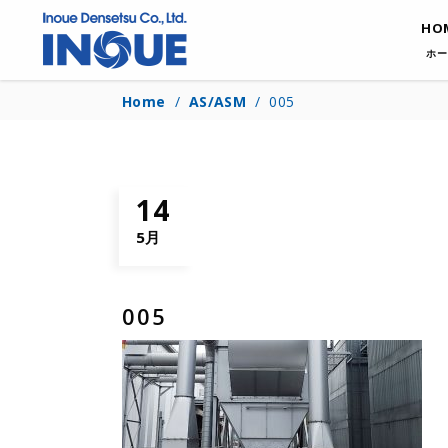
HO
ホー
Home
/
AS/ASM
/
005
14
5月
005