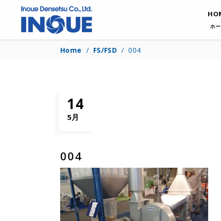
HO
ホー
Home
/
FS/FSD
/
004
14
5月
004