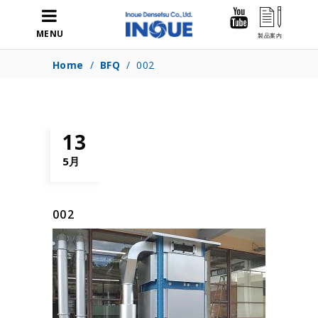
MENU
Home
/
BFQ
/
002
13
5月
002