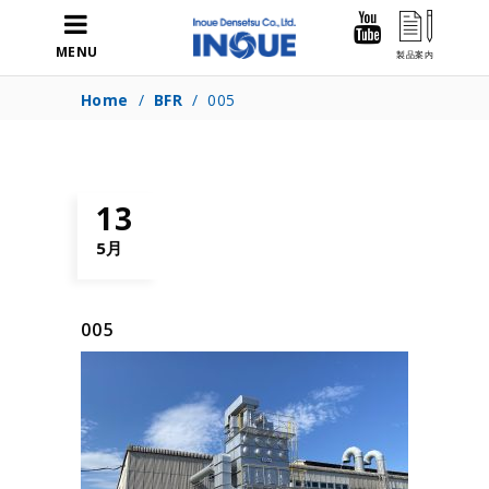
MENU
Home
/
BFR
/
005
13
5月
005