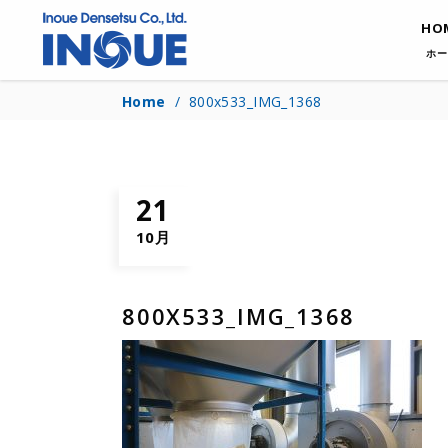
HO
ホー
Home
/
800x533_IMG_1368
21
10月
800X533_IMG_1368